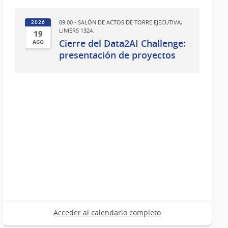
09:00 - SALÓN DE ACTOS DE TORRE EJECUTIVA,
2026
LINIERS 1324.
19
Cierre del Data2AI Challenge:
AGO
19
presentación de proyectos
de
Ago
del
2026
Acceder al calendario completo