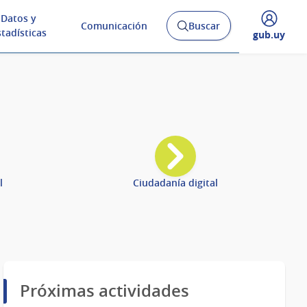
Datos y
Comunicación
Buscar
Abrir
stadísticas
Desplegar
gub.uy
buscador
menú
y
de
l
Ciudadanía digital
Próximas actividades