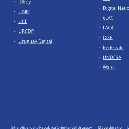
IDEuy
Digital Nati
UAIP
eLAC
UCE
LAC4
URCDP
OGP
Uruguay Digital
RedGealc
UNDESA
Wsis+
Sitio oficial de la República Oriental del Uruguay
Mapa del sitio