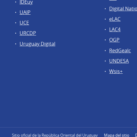
IDEuy
Digital Nati
UAIP
eLAC
UCE
LAC4
URCDP
OGP
Uruguay Digital
RedGealc
UNDESA
Wsis+
Sitio oficial de la República Oriental del Uruguay
Mapa del sitio