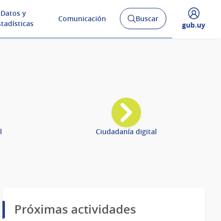
Datos y
Comunicación
Buscar
Abrir
stadísticas
Desplegar
gub.uy
buscador
menú
y
de
l
Ciudadanía digital
Próximas actividades