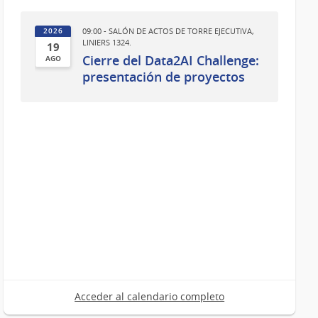
09:00 - SALÓN DE ACTOS DE TORRE EJECUTIVA,
2026
LINIERS 1324.
19
Cierre del Data2AI Challenge:
AGO
19
presentación de proyectos
de
Ago
del
2026
Acceder al calendario completo