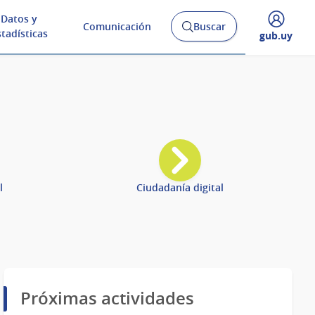
Datos y
Comunicación
Buscar
Abrir
stadísticas
Desplegar
gub.uy
buscador
menú
y
de
l
Ciudadanía digital
Próximas actividades