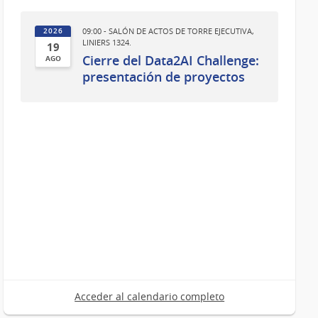
09:00 - SALÓN DE ACTOS DE TORRE EJECUTIVA,
2026
LINIERS 1324.
19
Cierre del Data2AI Challenge:
AGO
19
presentación de proyectos
de
Ago
del
2026
Acceder al calendario completo