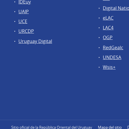
IDEuy
Digital Nati
UAIP
eLAC
UCE
LAC4
URCDP
OGP
Uruguay Digital
RedGealc
UNDESA
Wsis+
Sitio oficial de la República Oriental del Uruguay
Mapa del sitio