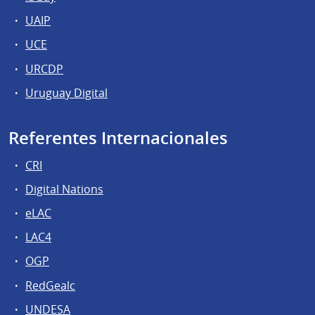
UAIP
UCE
URCDP
Uruguay Digital
Referentes Internacionales
CRI
Digital Nations
eLAC
LAC4
OGP
RedGealc
UNDESA