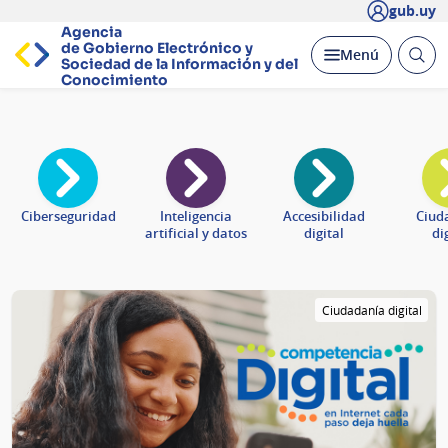
gub.uy
Agencia
de Gobierno Electrónico y
Abrir
Desplegar
Menú
Sociedad de la
Información y del
busc
Conocimiento
Página
principal
Ciberseguridad
Inteligencia
Accesibilidad
Ciud
artificial y datos
digital
di
Ciudadanía digital