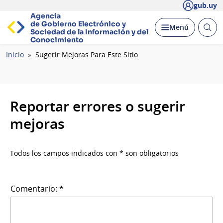
gub.uy
Agencia
de Gobierno Electrónico y
Abrir
Desplegar
Menú
Sociedad de la
Información y del
busc
Conocimiento
Ruta
Inicio
Sugerir Mejoras Para Este Sitio
de
navegación
Reportar errores o sugerir
mejoras
Todos los campos indicados con * son obligatorios
Comentario: *