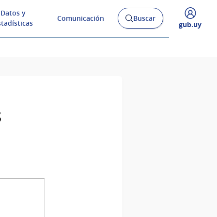
Datos y
Comunicación
Buscar
Abrir
stadísticas
Desplegar
gub.uy
buscador
menú
y
de
s