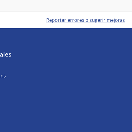
Reportar errores o sugerir mejoras
ales
ons