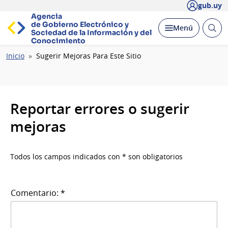
gub.uy
Agencia
de Gobierno Electrónico y
Abrir
Desplegar
Menú
Sociedad de la
Información y del
busc
Conocimiento
Ruta
Inicio
Sugerir Mejoras Para Este Sitio
de
navegación
Reportar errores o sugerir
mejoras
Todos los campos indicados con * son obligatorios
Comentario: *