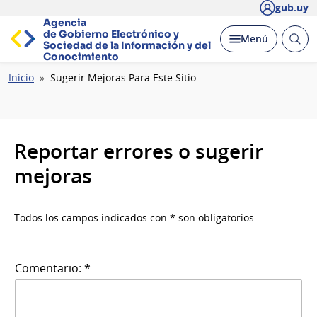
gub.uy
Agencia
de Gobierno Electrónico y
Abrir
Desplegar
Menú
Sociedad de la
Información y del
busc
Conocimiento
Ruta
Inicio
Sugerir Mejoras Para Este Sitio
de
navegación
Reportar errores o sugerir
mejoras
Todos los campos indicados con * son obligatorios
Comentario: *