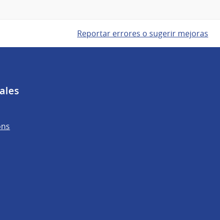
Reportar errores o sugerir mejoras
ales
ons