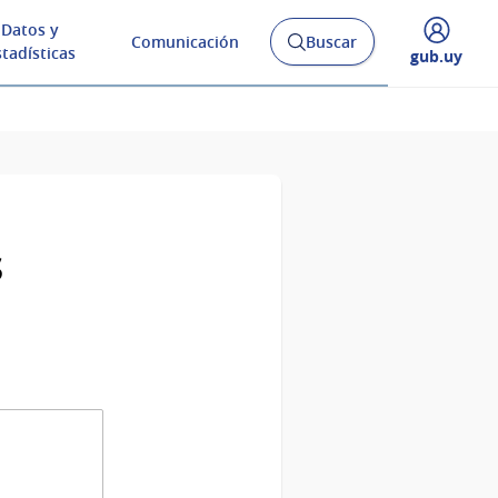
Datos y
Comunicación
Buscar
Abrir
stadísticas
Desplegar
gub.uy
buscador
menú
y
de
s