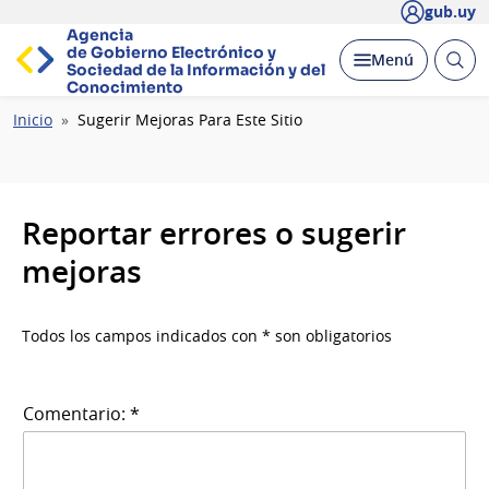
gub.uy
Agencia
de Gobierno Electrónico y
Abrir
Desplegar
Menú
Sociedad de la
Información y del
busc
Conocimiento
Ruta
Inicio
Sugerir Mejoras Para Este Sitio
de
navegación
Reportar errores o sugerir
mejoras
Todos los campos indicados con * son obligatorios
Comentario: *