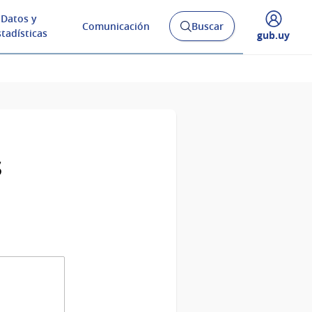
Datos y
Comunicación
Buscar
Abrir
stadísticas
Desplegar
gub.uy
buscador
menú
y
de
s