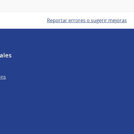
Reportar errores o sugerir mejoras
ales
ons