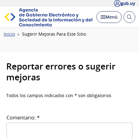
gub.uy
Agencia
de Gobierno Electrónico y
Abrir
Desplegar
Menú
Sociedad de la
Información y del
busc
Conocimiento
Ruta
Inicio
Sugerir Mejoras Para Este Sitio
de
navegación
Reportar errores o sugerir
mejoras
Todos los campos indicados con * son obligatorios
Comentario: *