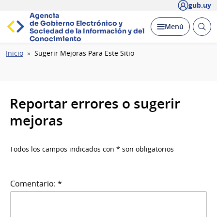
gub.uy
Agencia
de Gobierno Electrónico y
Abrir
Desplegar
Menú
Sociedad de la
Información y del
busc
Conocimiento
Ruta
Inicio
Sugerir Mejoras Para Este Sitio
de
navegación
Reportar errores o sugerir
mejoras
Todos los campos indicados con * son obligatorios
Comentario: *