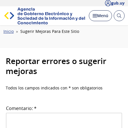
gub.uy
Agencia
de Gobierno Electrónico y
Abrir
Desplegar
Menú
Sociedad de la
Información y del
busc
Conocimiento
Ruta
Inicio
Sugerir Mejoras Para Este Sitio
de
navegación
Reportar errores o sugerir
mejoras
Todos los campos indicados con * son obligatorios
Comentario: *