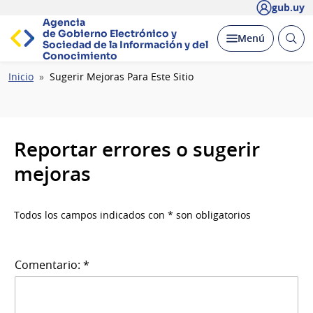
gub.uy
Agencia
de Gobierno Electrónico y
Abrir
Desplegar
Menú
Sociedad de la
Información y del
busc
Conocimiento
Ruta
Inicio
Sugerir Mejoras Para Este Sitio
de
navegación
Reportar errores o sugerir
mejoras
Todos los campos indicados con * son obligatorios
Comentario: *