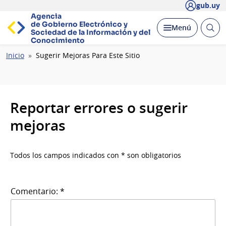
gub.uy
Agencia
de Gobierno Electrónico y
Abrir
Desplegar
Menú
Sociedad de la
Información y del
busc
Conocimiento
Ruta
Inicio
Sugerir Mejoras Para Este Sitio
de
navegación
Reportar errores o sugerir
mejoras
Todos los campos indicados con * son obligatorios
Comentario: *