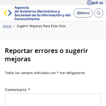
gub.uy
Agencia
de Gobierno Electrónico y
Abrir
Desplegar
Menú
Sociedad de la
Información y del
busc
Conocimiento
Ruta
Inicio
Sugerir Mejoras Para Este Sitio
de
navegación
Reportar errores o sugerir
mejoras
Todos los campos indicados con * son obligatorios
Comentario: *