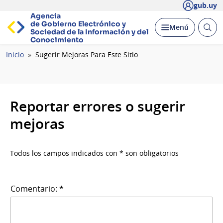
gub.uy
Agencia
de Gobierno Electrónico y
Abrir
Desplegar
Menú
Sociedad de la
Información y del
busc
Conocimiento
Ruta
Inicio
Sugerir Mejoras Para Este Sitio
de
navegación
Reportar errores o sugerir
mejoras
Todos los campos indicados con * son obligatorios
Comentario: *