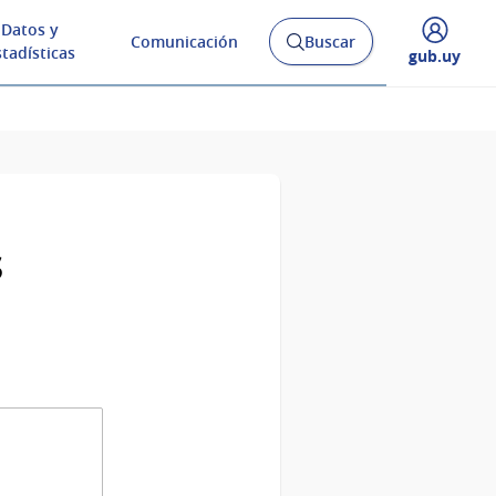
Datos y
Comunicación
Buscar
Abrir
stadísticas
Desplegar
gub.uy
buscador
menú
y
de
s