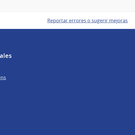
Reportar errores o sugerir mejoras
ales
ons