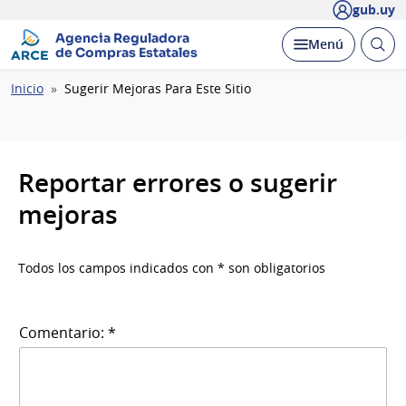
gub.uy
Agencia Reguladora
Abrir
Desplegar
Menú
de Compras Estatales
busc
Ruta
Inicio
Sugerir Mejoras Para Este Sitio
de
navegación
Reportar errores o sugerir
mejoras
Todos los campos indicados con * son obligatorios
Comentario: *