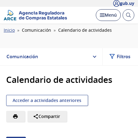
gub.uy
Agencia Reguladora
Abrir
Desplegar
Menú
de Compras Estatales
busc
Ruta
Inicio
Comunicación
Calendario de actividades
de
navegación
Comunicación
Filtros
Calendario de actividades
Acceder a actividades anteriores
Compartir