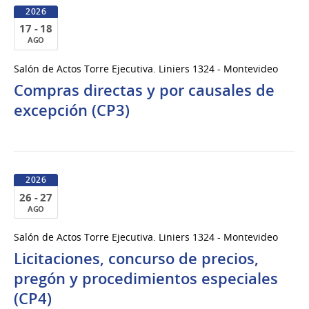
2026
17 - 18
AGO
17
Salón de Actos Torre Ejecutiva. Liniers 1324 - Montevideo
al
Compras directas y por causales de
18
de
excepción (CP3)
Ago
del
2026
2026
26 - 27
AGO
26
Salón de Actos Torre Ejecutiva. Liniers 1324 - Montevideo
al
Licitaciones, concurso de precios,
27
de
pregón y procedimientos especiales
Ago
(CP4)