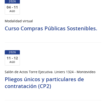
2026
04 - 11
AGO
04
Modalidad virtual
al
Curso Compras Públicas Sostenibles.
11
de
Ago
del
2026
2026
11 - 12
AGO
11
Salón de Actos Torre Ejecutiva. Liniers 1324 - Montevideo
al
Pliegos únicos y particulares de
12
de
contratación (CP2)
Ago
del
2026