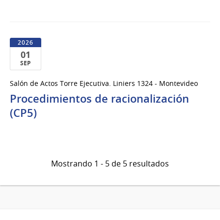
del
2026
2026
01
SEP
01
Salón de Actos Torre Ejecutiva. Liniers 1324 - Montevideo
de
Procedimientos de racionalización
Sep
del
(CP5)
2026
Mostrando 1 - 5 de 5 resultados