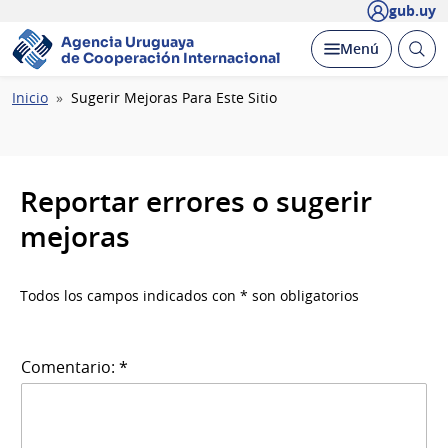
gub.uy
Agencia Uruguaya
Abrir
Desplegar
Menú
de Cooperación Internacional
busc
Ruta
Inicio
Sugerir Mejoras Para Este Sitio
de
navegación
Reportar errores o sugerir
mejoras
Todos los campos indicados con * son obligatorios
Comentario: *