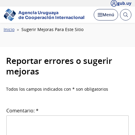
gub.uy
Agencia Uruguaya
Abrir
Desplegar
Menú
de Cooperación Internacional
busc
Ruta
Inicio
Sugerir Mejoras Para Este Sitio
de
navegación
Reportar errores o sugerir
mejoras
Todos los campos indicados con * son obligatorios
Comentario: *