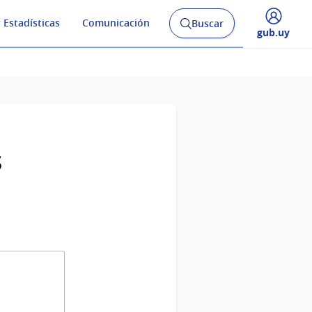
 Estadísticas
Comunicación
Buscar
Abrir
Desplegar
gub.uy
buscador
menú
y
de
s