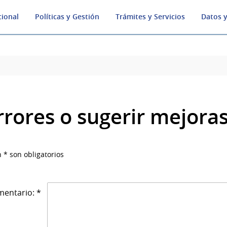
cional
Políticas y Gestión
Trámites y Servicios
Datos y
rrores o sugerir mejora
 * son obligatorios
entario: *