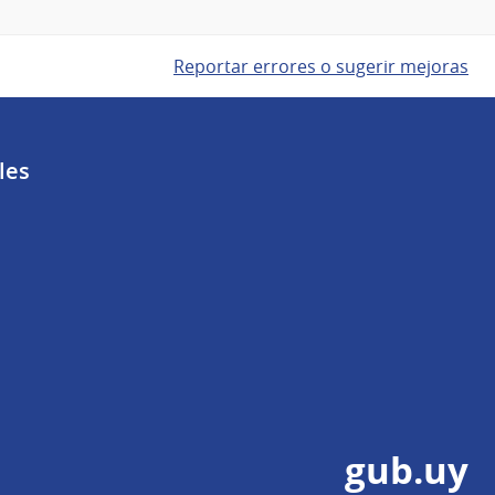
Reportar errores o sugerir mejoras
les
gub.uy