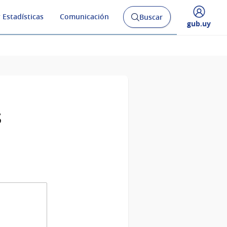
 Estadísticas
Comunicación
Buscar
Abrir
Desplegar
gub.uy
buscador
menú
y
de
s