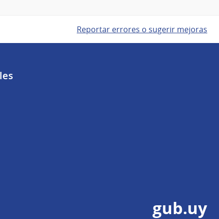
Reportar errores o sugerir mejoras
les
gub.uy