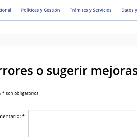
cional
Políticas y Gestión
Trámites y Servicios
Datos y
rrores o sugerir mejora
 * son obligatorios
entario: *