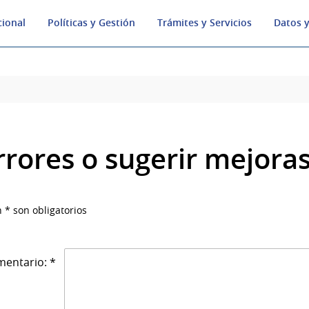
cional
Políticas y Gestión
Trámites y Servicios
Datos y
rrores o sugerir mejora
 * son obligatorios
entario: *