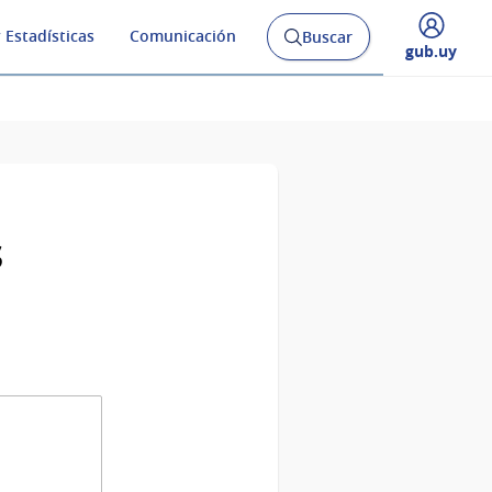
 Estadísticas
Comunicación
Buscar
Abrir
Desplegar
gub.uy
buscador
menú
y
de
s