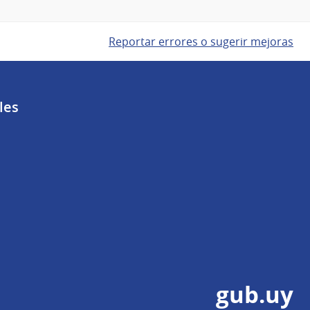
Reportar errores o sugerir mejoras
les
gub.uy