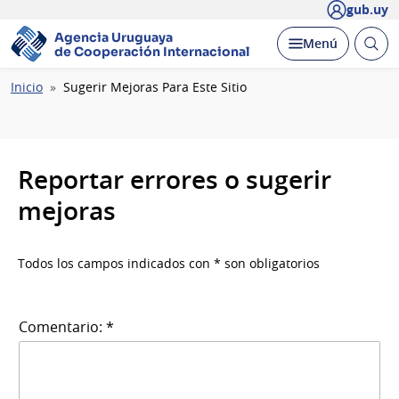
gub.uy
Agencia Uruguaya
Abrir
Desplegar
Menú
de Cooperación Internacional
busc
Ruta
Inicio
Sugerir Mejoras Para Este Sitio
de
navegación
Reportar errores o sugerir
mejoras
Todos los campos indicados con * son obligatorios
Comentario: *