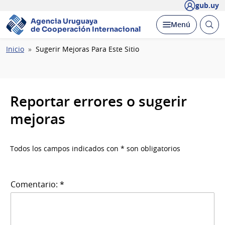
gub.uy
Agencia Uruguaya
Abrir
Desplegar
Menú
de Cooperación Internacional
busc
Ruta
Inicio
Sugerir Mejoras Para Este Sitio
de
navegación
Reportar errores o sugerir
mejoras
Todos los campos indicados con * son obligatorios
Comentario: *