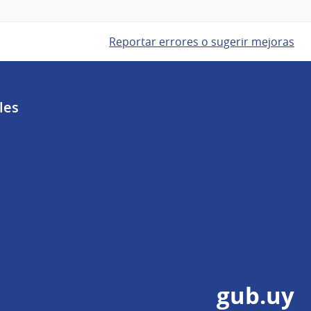
Reportar errores o sugerir mejoras
les
gub.uy