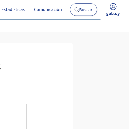
 Estadísticas
Comunicación
Buscar
Abrir
Desplegar
gub.uy
buscador
menú
y
de
s