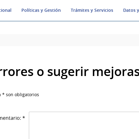
cional
Políticas y Gestión
Trámites y Servicios
Datos y
rrores o sugerir mejora
 * son obligatorios
entario: *