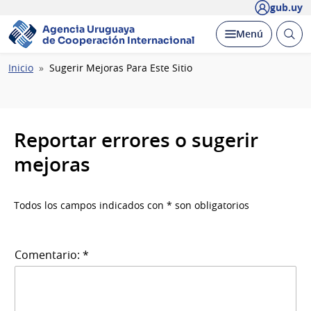
gub.uy
Agencia Uruguaya
Abrir
Desplegar
Menú
de Cooperación Internacional
busc
Ruta
Inicio
Sugerir Mejoras Para Este Sitio
de
navegación
Reportar errores o sugerir
mejoras
Todos los campos indicados con * son obligatorios
Comentario: *