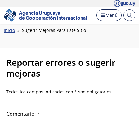
gub.uy
Agencia Uruguaya
Abrir
Desplegar
Menú
de Cooperación Internacional
busc
Ruta
Inicio
Sugerir Mejoras Para Este Sitio
de
navegación
Reportar errores o sugerir
mejoras
Todos los campos indicados con * son obligatorios
Comentario: *