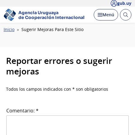
gub.uy
Agencia Uruguaya
Abrir
Desplegar
Menú
de Cooperación Internacional
busc
Ruta
Inicio
Sugerir Mejoras Para Este Sitio
de
navegación
Reportar errores o sugerir
mejoras
Todos los campos indicados con * son obligatorios
Comentario: *