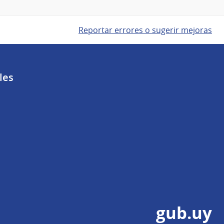
Reportar errores o sugerir mejoras
les
gub.uy