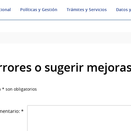
cional
Políticas y Gestión
Trámites y Servicios
Datos y
rrores o sugerir mejora
 * son obligatorios
entario: *