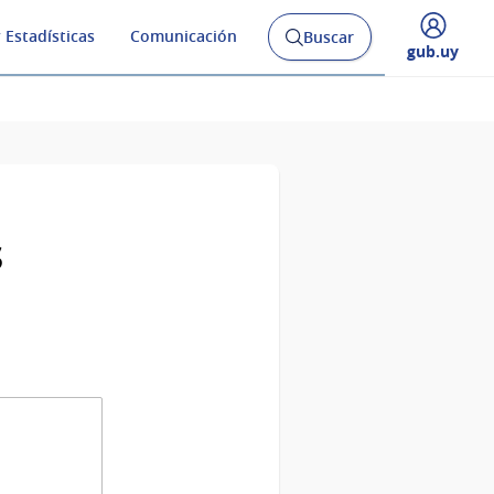
 Estadísticas
Comunicación
Buscar
Abrir
Desplegar
gub.uy
buscador
menú
y
de
s