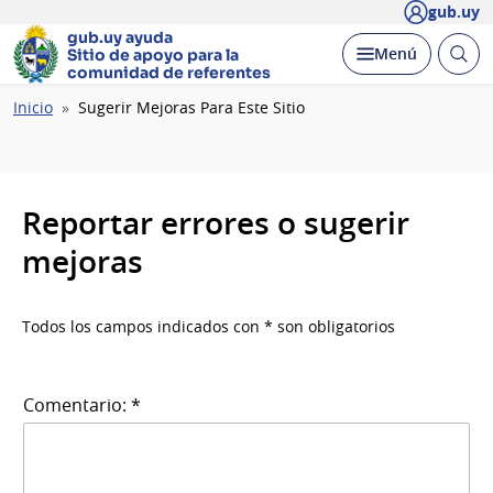
gub.uy
gub.uy ayuda
Abrir
Desplegar
Menú
Sitio de apoyo
para la
busc
comunidad de referentes
Ruta
Inicio
Sugerir Mejoras Para Este Sitio
de
navegación
Reportar errores o sugerir
mejoras
Todos los campos indicados con * son obligatorios
Comentario: *