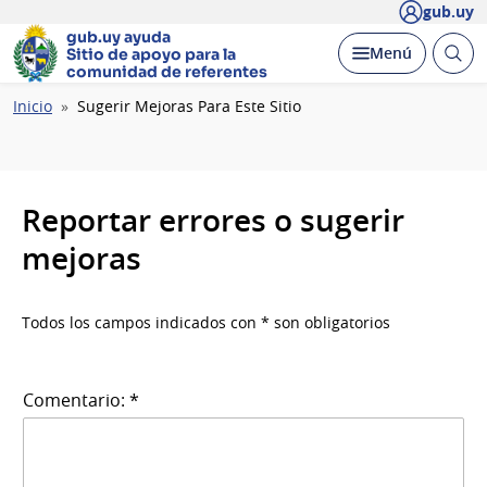
gub.uy
gub.uy ayuda
Abrir
Desplegar
Menú
Sitio de apoyo
para la
busc
comunidad de referentes
Ruta
Inicio
Sugerir Mejoras Para Este Sitio
de
navegación
Reportar errores o sugerir
mejoras
Todos los campos indicados con * son obligatorios
Comentario: *