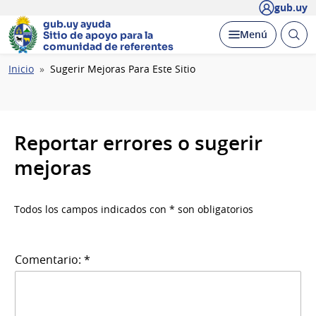
gub.uy
gub.uy ayuda
Abrir
Desplegar
Menú
Sitio de apoyo
para la
busc
comunidad de referentes
Ruta
Inicio
Sugerir Mejoras Para Este Sitio
de
navegación
Reportar errores o sugerir
mejoras
Todos los campos indicados con * son obligatorios
Comentario: *