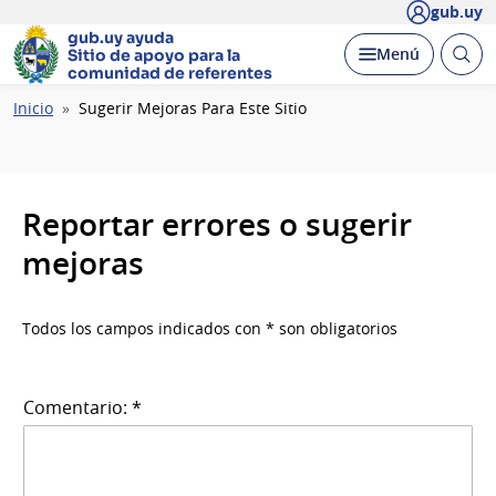
gub.uy
gub.uy ayuda
Abrir
Desplegar
Menú
Sitio de apoyo
para la
busc
comunidad de referentes
Ruta
Inicio
Sugerir Mejoras Para Este Sitio
de
navegación
Reportar errores o sugerir
mejoras
Todos los campos indicados con * son obligatorios
Comentario: *