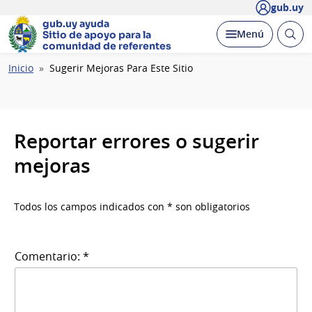
gub.uy
gub.uy ayuda
Abrir
Desplegar
Menú
Sitio de apoyo
para la
busc
comunidad de referentes
Ruta
Inicio
Sugerir Mejoras Para Este Sitio
de
navegación
Reportar errores o sugerir
mejoras
Todos los campos indicados con * son obligatorios
Comentario: *