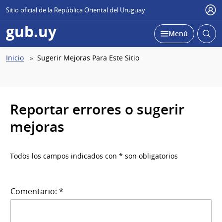
Sitio oficial de la República Oriental del Uruguay
Use
gub.uy
Abrir
Desplegar
Menú
busc
Abierta
Ruta
Inicio
Sugerir Mejoras Para Este Sitio
de
navegación
Reportar errores o sugerir
mejoras
Todos los campos indicados con * son obligatorios
Comentario: *