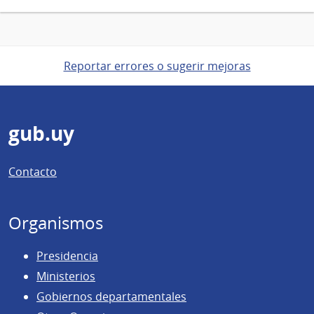
Reportar errores o sugerir mejoras
Pie
gub.uy
de
Contacto
página
Organismos
Presidencia
Ministerios
Gobiernos departamentales