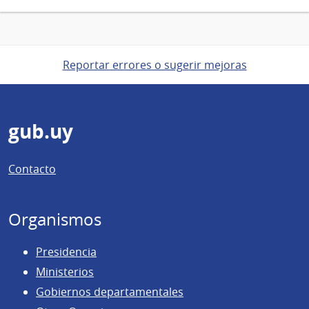
Reportar errores o sugerir mejoras
Pie
gub.uy
de
Contacto
página
Organismos
Presidencia
Ministerios
Gobiernos departamentales