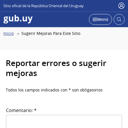
Sitio oficial de la República Oriental del Uruguay
Use
gub.uy
Abrir
Desplegar
Menú
busc
Abierta
Ruta
Inicio
Sugerir Mejoras Para Este Sitio
de
navegación
Reportar errores o sugerir
mejoras
Todos los campos indicados con * son obligatorios
Comentario: *