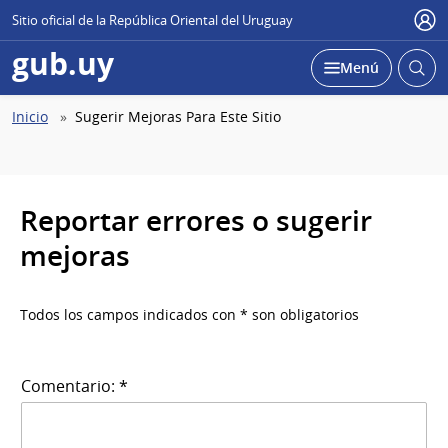
Sitio oficial de la República Oriental del Uruguay
Use
gub.uy
Abrir
Desplegar
Menú
busc
Abierta
Ruta
Inicio
Sugerir Mejoras Para Este Sitio
de
navegación
Reportar errores o sugerir
mejoras
Todos los campos indicados con * son obligatorios
Comentario: *