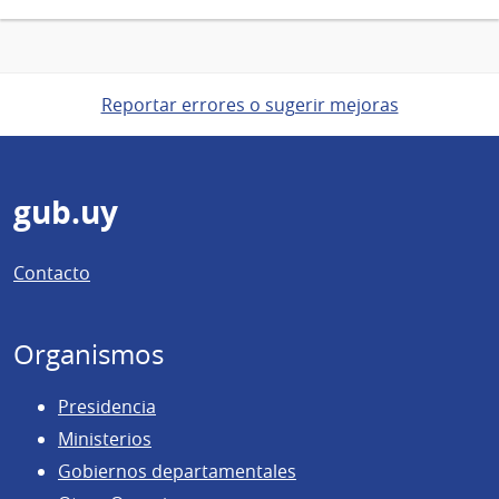
Reportar errores o sugerir mejoras
Pie
gub.uy
de
Contacto
página
Organismos
Presidencia
Ministerios
Gobiernos departamentales