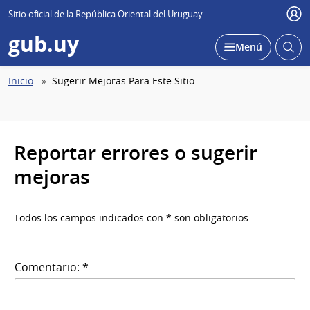
Sitio oficial de la República Oriental del Uruguay
Use
gub.uy
Abrir
Desplegar
Menú
busc
Abierta
Ruta
Inicio
Sugerir Mejoras Para Este Sitio
de
navegación
Reportar errores o sugerir
mejoras
Todos los campos indicados con * son obligatorios
Comentario: *