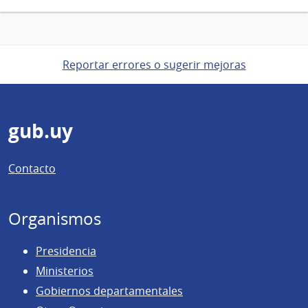
Reportar errores o sugerir mejoras
Pie
gub.uy
de
Contacto
página
Organismos
Presidencia
Ministerios
Gobiernos departamentales