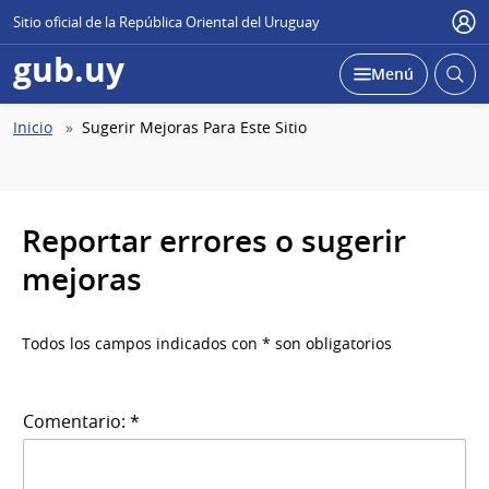
Sitio oficial de la República Oriental del Uruguay
Use
gub.uy
Abrir
Desplegar
Menú
busc
Abierta
Ruta
Inicio
Sugerir Mejoras Para Este Sitio
de
navegación
Reportar errores o sugerir
mejoras
Todos los campos indicados con * son obligatorios
Comentario: *