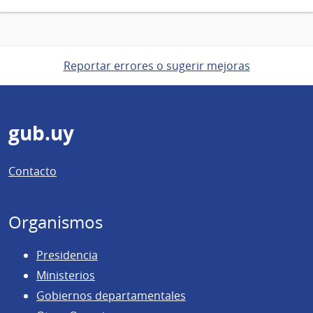
Reportar errores o sugerir mejoras
Pie
gub.uy
de
Contacto
página
Organismos
Presidencia
Ministerios
Gobiernos departamentales