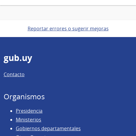
Reportar errores o sugerir mejoras
Pie
gub.uy
de
Contacto
página
Organismos
Presidencia
Ministerios
Gobiernos departamentales