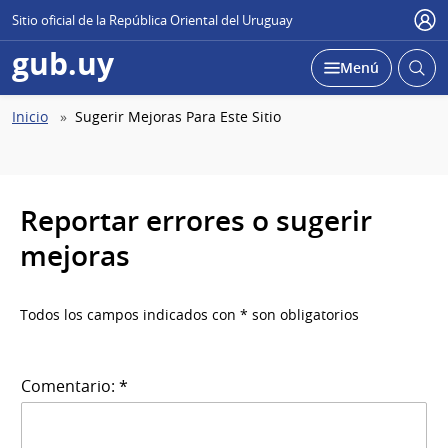
Sitio oficial de la República Oriental del Uruguay
Use
gub.uy
Abrir
Desplegar
Menú
busc
Abierta
Ruta
Inicio
Sugerir Mejoras Para Este Sitio
de
navegación
Reportar errores o sugerir
mejoras
Todos los campos indicados con * son obligatorios
Comentario: *