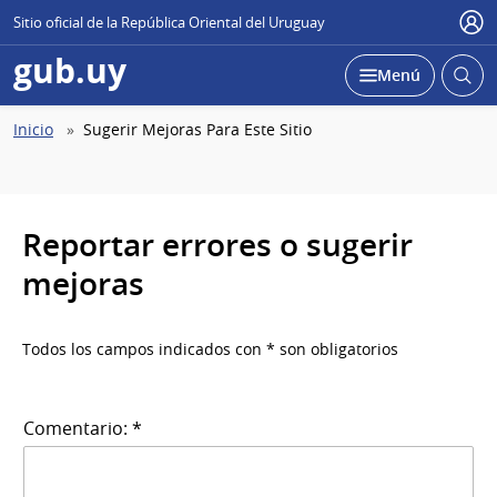
Sitio oficial de la República Oriental del Uruguay
Use
gub.uy
Abrir
Desplegar
Menú
busc
Abierta
Ruta
Inicio
Sugerir Mejoras Para Este Sitio
de
navegación
Reportar errores o sugerir
mejoras
Todos los campos indicados con * son obligatorios
Comentario: *