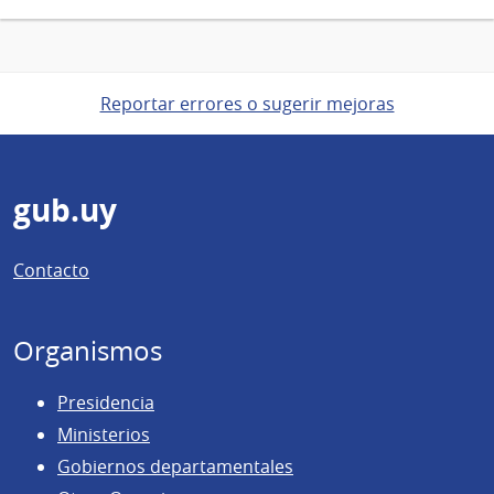
Reportar errores o sugerir mejoras
Pie
gub.uy
de
Contacto
página
Organismos
Presidencia
Ministerios
Gobiernos departamentales