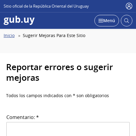
Sitio oficial de la República Oriental del Uruguay
Use
gub.uy
Abrir
Desplegar
Menú
busc
Abierta
Ruta
Inicio
Sugerir Mejoras Para Este Sitio
de
navegación
Reportar errores o sugerir
mejoras
Todos los campos indicados con * son obligatorios
Comentario: *