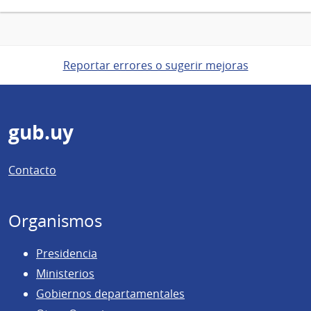
Reportar errores o sugerir mejoras
Pie
gub.uy
de
Contacto
página
Organismos
Presidencia
Ministerios
Gobiernos departamentales