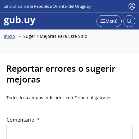
Sitio oficial de la República Oriental del Uruguay
Use
gub.uy
Abrir
Desplegar
Menú
busc
Abierta
Ruta
Inicio
Sugerir Mejoras Para Este Sitio
de
navegación
Reportar errores o sugerir
mejoras
Todos los campos indicados con * son obligatorios
Comentario: *