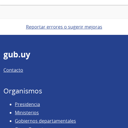
Reportar errores o sugerir mejoras
Pie
gub.uy
de
Contacto
página
Organismos
Presidencia
Ministerios
Gobiernos departamentales