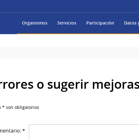
Organismos
Servicios
Participación
Datos y
rrores o sugerir mejora
 * son obligatorios
entario: *