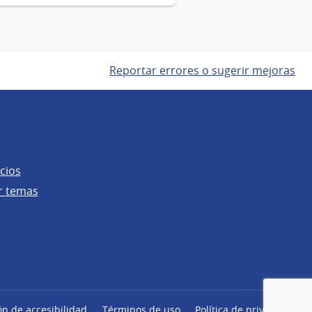
Reportar errores o sugerir mejoras
cios
r temas
ón de accesibilidad
Términos de uso
Política de privacidad