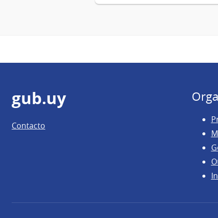
Pie
gub.uy
Orga
de
P
Contacto
página
M
G
O
In