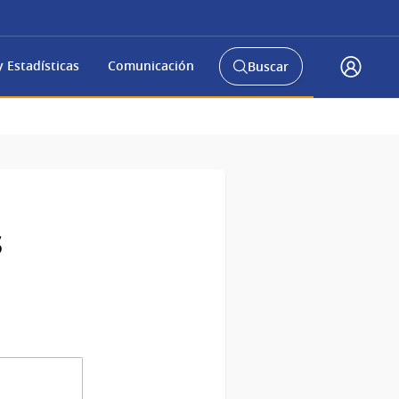
 Estadísticas
Comunicación
Buscar
Abrir
Accede
buscador
a
y
gub.uy
s