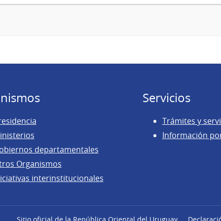
nismos
Servicios
residencia
Trámites y servi
inisterios
Información po
obiernos departamentales
tros Organismos
iciativas interinstitucionales
Sitio oficial de la República Oriental del Uruguay
Declaraci