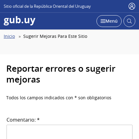
Sitio oficial de la República Oriental del Uruguay
Use
gub.uy
Abrir
Desplegar
Menú
busc
Abierta
Ruta
Inicio
Sugerir Mejoras Para Este Sitio
de
navegación
Reportar errores o sugerir
mejoras
Todos los campos indicados con * son obligatorios
Comentario: *