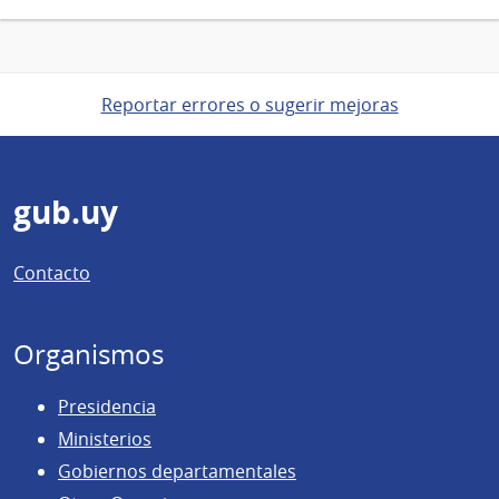
Reportar errores o sugerir mejoras
Pie
gub.uy
de
Contacto
página
Organismos
Presidencia
Ministerios
Gobiernos departamentales