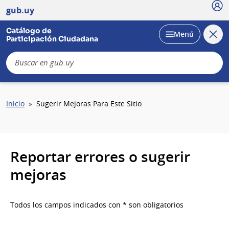
Usu
gub.uy
Catálogo de
Cerra
Desplegar
Menú
Participación Ciudadana
busc
B
Sobrescribir
Inicio
Sugerir Mejoras Para Este Sitio
enlaces
de
ayuda
a
Reportar errores o sugerir
la
navegación
mejoras
Todos los campos indicados con * son obligatorios